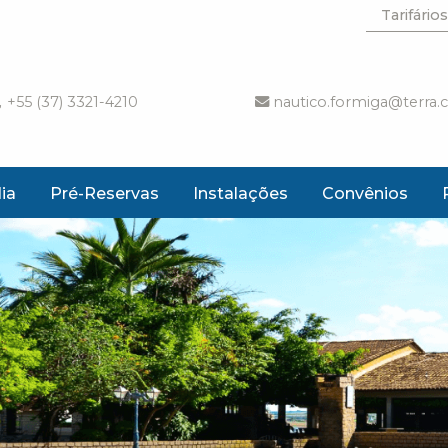
Tarifários
+55 (37) 3321-4210
nautico.formiga@terra.
ia
Pré-Reservas
Instalações
Convênios