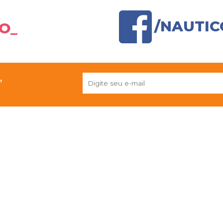
/NAUTI
O_
,