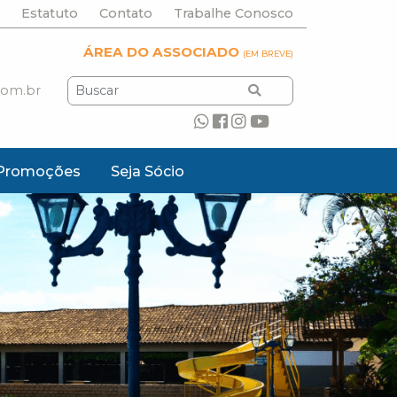
Estatuto
Contato
Trabalhe Conosco
ÁREA DO ASSOCIADO
(EM BREVE)
com.br
Promoções
Seja Sócio