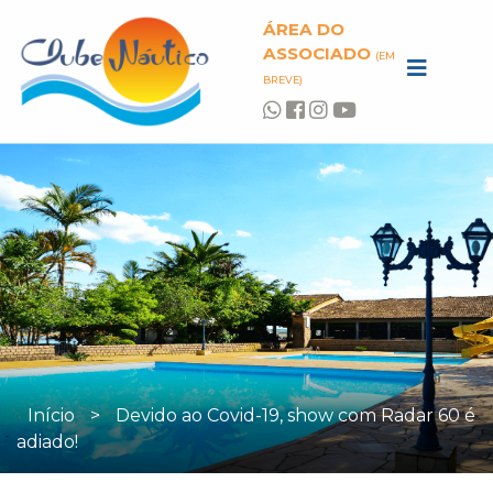
ÁREA DO
ASSOCIADO
(EM
BREVE)
Início
>
Devido ao Covid-19, show com Radar 60 é
adiado!