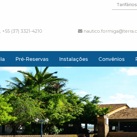
Tarifários
+55 (37) 3321-4210
nautico.formiga@terra.
ia
Pré-Reservas
Instalações
Convênios