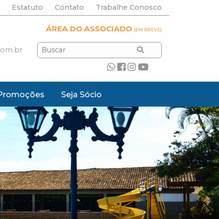
Estatuto
Contato
Trabalhe Conosco
ÁREA DO ASSOCIADO
(EM BREVE)
com.br
Promoções
Seja Sócio