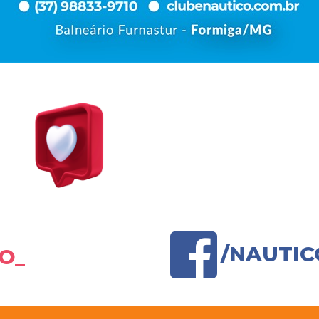
/NAUTI
O_