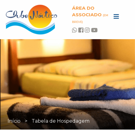
ÁREA DO
ASSOCIADO
(EM
BREVE)
Início
>
Tabela de Hospedagem