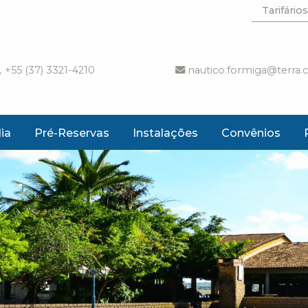
Tarifários
+55 (37) 3321-4210
nautico.formiga@terra.
ia
Pré-Reservas
Instalações
Convênios