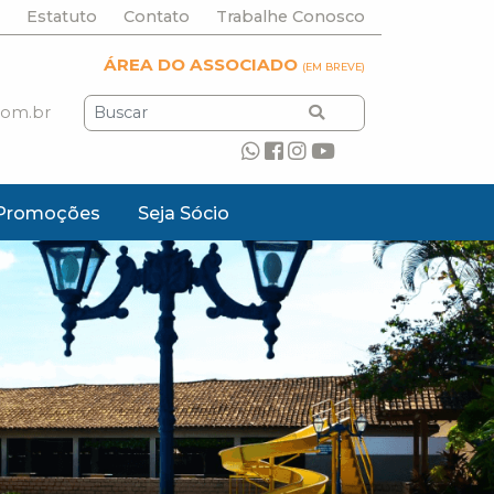
Estatuto
Contato
Trabalhe Conosco
ÁREA DO ASSOCIADO
(EM BREVE)
com.br
Promoções
Seja Sócio