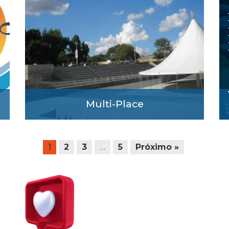
Multi-Place
1
2
3
…
5
Próximo »