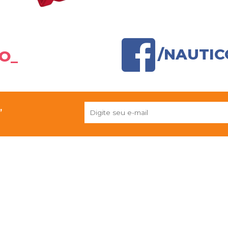
/NAUTI
O_
,